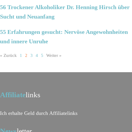
56 Trockener Alkoholiker Dr. Henning Hirsch über
Sucht und Neuanfang
55 Erfahrungen gesucht: Nervöse Angewohnheiten
und innere Unruhe
« Zurück
1
2
3
4
5
Weiter »
Affiliate
links
Ich erhalte Geld durch Affiliatelinks
News
letter