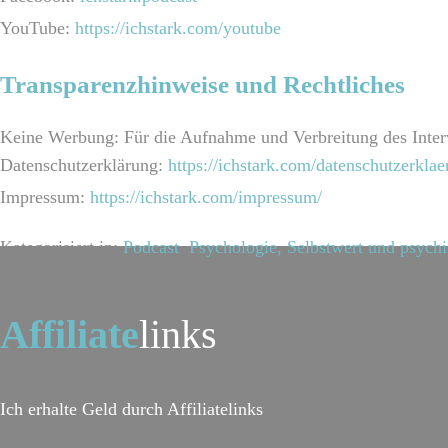
YouTube:
https://ichstark.com/youtube
Transparenzhinweise und Rechtliches
Keine Werbung: Für die Aufnahme und Verbreitung des Interv
Datenschutzerklärung:
https://ichstark.com/datenschutzerklae
Impressum:
https://ichstark.com/impressum/
Kategorisiert in:
Podcast
,
Psychologie, Selbstwert und psych
Affiliate
links
Ich erhalte Geld durch Affiliatelinks