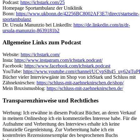
Podcast:
https://ichstark.com/25
Homepage Sportambulanz der Uniklinik
Bonn:
https://www.ukbonn.de/42256BC8002AF3E7/direct/startseite-
sportambulanz
Dr. Ursula Manunzio bei LinkedIn:
https://de.linkedin.com/in/dr-
ursula-manunzio-8639181b2
Allgemeine Links zum Podcast
Website:
https://ichstark.com/
Insta:
https://www.instagram.com/ichstark.podcast/
Facebook:
https://www.facebook.com/ichstark.podcast
YouTube:
https://www.youtube.com/channel/UCypSlh45_uy62gTu
Bücher vieler Interviewgäste im Shop von ichStark und Schluss mit
Zähneknirschen:
https://schluss-mit-zaehneknirschen.de/shop/
Mein Bruxismusblog:
https://schluss-mit-zaehneknirschen.de/
Transparenzhinweise und Rechtliches
Werbung: Ich erwähne in diesem Podcast Bücher, an deren Verkauf
in meinem Onlineshop ich ein kommerzielles Interesse habe. Für die
Aufnahme und Verbreitung des Interviews erhalte ich keine
finanzielle Gegenleistung. Zur Vorbereitung habe ich ein
kostenfreies Rezensionsexemplar des besprochenen Buchs